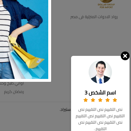
ديكور
اجهزه كهرباية
رواد الادوات المنزلية فى مصر
التخزين والتنظي
اطباق بالقطعه
اطقم زجاج
ترامس
عروض الاسبوع
مستلزمات الحم
مفروشات
اواني طبخ وحل
اسم الشخص 3
رمضان كريم
© حقوق الملكية 2026 دولار للاستيراد.
نص التقييم نص التقييم نص
التقييم نص التقييم نص التقييم
نص التقييم نص التقييم نص
التقييم .