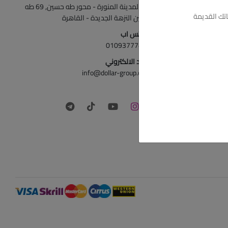
ش المدينة المنورة - محور طه حسين, 69 طه
تك القديمة
حسين النزهة الجديدة - القاهرة
الواتس اب
01093777446
البريد الالكتروني
info@dollar-group.com
تابعونا