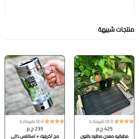
منتجات شبيهة
(0 تقييمات)
(0 تقييمات)
425 ج.م
235 ج.م
مطبقيه معدن مطليه باللون
مج أكريليك × استانلس ذاتي