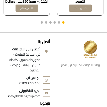
الأسود
الخفق – سعة 350مللي Dollars
for impor B091DGGM12
غير متاح
غير متاح
أتصل بنا
أحصل على الاتجاهات
ش المدينة المنورة -
محور طه حسين, 69 طه
رواد الادوات المنزلية فى مصر
حسين النزهة الجديدة -
القاهرة
الواتس اب
01093777446
البريد الالكتروني
info@dollar-group.com
تابعونا