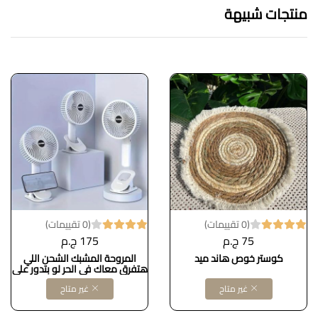
منتجات شبيهة
(0 تقييمات)
(0 تقييمات)
75 ج.م
175 ج.م
كوستر خوص هاند ميد
المروحة المشبك الشحن اللي
هتفرق معاك في الحر لو بتدور على
تبريد سريع، هادي، وسهل تشيله
غير متاح
غير متاح
معاك في أي حتة… يبقى المروحة
المشبك هي اللي محتاجها Dollars
for import B0F652KQ6Z