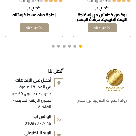
(0 تقييمات)
(0 تقييمات)
59 ج.م
65 ج.م
بوة من قطعتين من إسفنجة
زجاجة مياه وسط كرستاله
الليفة الطبيعية، فرشاة الجسم
بالليفة الطبيعية، إسفنجة تقشير،
غير متاح
غير متاح
تنظيف عميق لبشرة الجسم
للاستحمام والسبا والدش
DOLLAR FOR IMPORT كود
‎B0BRMYKYMZ
أتصل بنا
أحصل على الاتجاهات
ش المدينة المنورة -
محور طه حسين, 69 طه
رواد الادوات المنزلية فى مصر
حسين النزهة الجديدة -
القاهرة
الواتس اب
01093777446
البريد الالكتروني