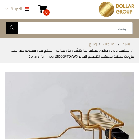
العربية
0
الرئيسية
المنتجات
رفايع
مطبقه دورين دهبى عملية جدا هشيل كل مواعين مطبخ بكل سهولة ضد الصدا
مزودة بصينية بلاستيك لتتجميع الماء Dollars for importB0CGPTDYWX