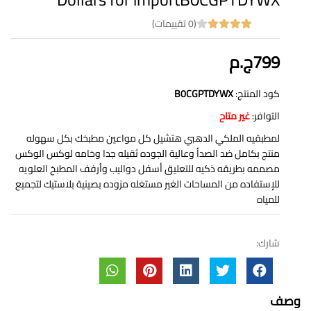
(0 تقييمات)
799ج.م
كود المنتج:
B0CGPTDYWX
التوافر:
غير متاح
لمطبقيه الملكي الدهبي هتشيل كل مواعين مطبخك بكل سهوله
منتج بكامل ضد الصدأ وعالية الجوده ثقيله جدا وخامه لوكس الوكس
مصممه بطريقه ذكيه للتعليق أسفل دواليب وأرفف المطبخ العلويه
للإستفاده من المساحات الغير مستغله مزوده بصينية بلاستيك لتجميع
للمياه
شارك:
وصف