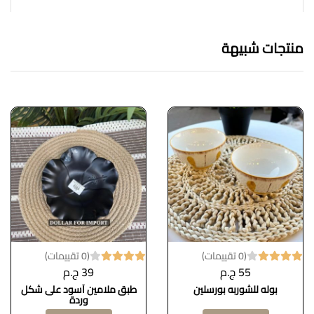
منتجات شبيهة
(0 تقييمات)
(0 تقييمات)
55 ج.م
39 ج.م
بوله للشوربه بورسلين
طبق ملامين أسود على شكل
وردة