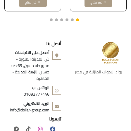
غير متاح
غير متاح
أتصل بنا
أحصل على الاتجاهات
ش المدينة المنورة -
محور طه حسين, 69 طه
رواد الادوات المنزلية فى مصر
حسين النزهة الجديدة -
القاهرة
الواتس اب
01093777446
البريد الالكتروني
info@dollar-group.com
تابعونا