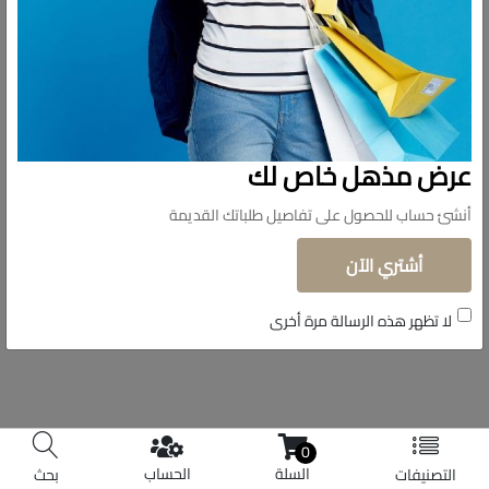
تابعونا
© حقوق الملكية 2026 دولار للاستيراد.
عرض مذهل خاص لك
تم التطوير بواسطة
Shoman Systems
أنشئ حساب للحصول على تفاصيل طلباتك القديمة
أشتري الآن
لا تظهر هذه الرسالة مرة أخرى
0
السلة
الحساب
التصنيفات
بحث