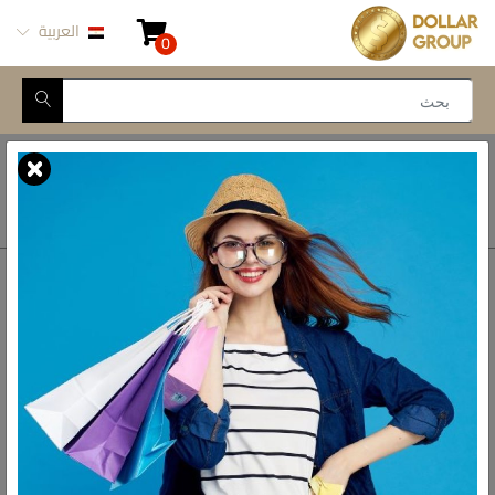
العربية
0
Closed for Maintenance
أتصل بنا
أحصل على الاتجاهات
ش المدينة المنورة -
محور طه حسين, 69 طه
رواد الادوات المنزلية فى مصر
حسين النزهة الجديدة -
القاهرة
البريد الالكتروني
info@dollar-group.com