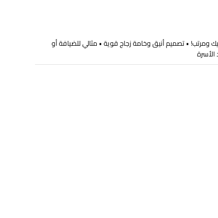
ك ومرتب! • تصميم أنيق وخامة زجاج قوية • مثالي للضيافة أو
الأسرة