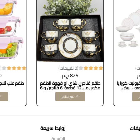
(0 تقييمات)
(0 تقييمات)
825 ج.م
40
وليت كورايا
طقم فناجين شاي أو قهوة الطقم
مكون من 12 قطعة: 6 فناجين و 6
أطباق صغيرة
ح
غير متاح
يفات
روابط سريعة
الرئيسية