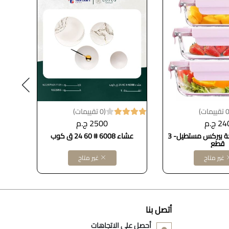
(0 تقييمات)
2 ج.م
2500 ج.م
طقم علب ثلاجة بيركس مستطيل- 3
عشاء 6008 # 60 24 ق كوب
طقم مج
قطع
لوتس
غير متاح
غير متاح
أتصل بنا
أحصل على الاتجاهات