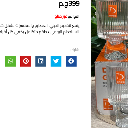
399ج.م
التوافر:
غير متاح
ينفع لتقديم الجيلي، العصاير، والمكسرات بشكل شي
الاستخدام اليومي • طقم متكامل يكفي كل أفراد 
شارك: