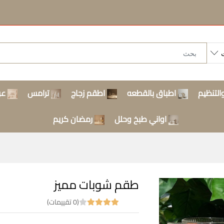
التنظيم
اطباق بالقطعه
اطقم زجاج
ترامس
عر
اواني طبخ وحلل
رمضان كريم
طقم شوبات مميز
(0 تقييمات)