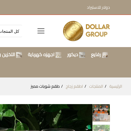
دولار للاستيراد
رفايع
ديكور
اجهزه كهرباية
التخزين و
الرئيسية
المنتجات
اطقم زجاج
طقم شوبات مميز