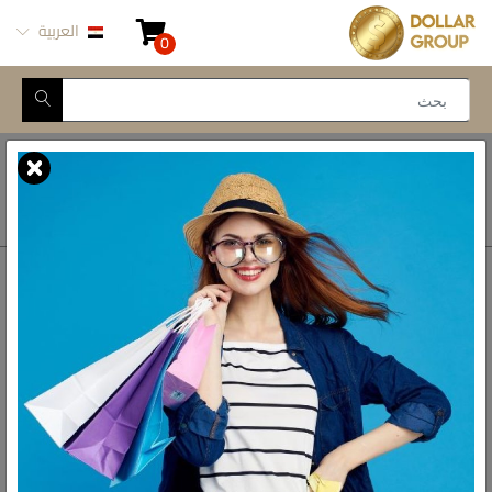
العربية
0
Closed for Maintenance
أتصل بنا
أحصل على الاتجاهات
ش المدينة المنورة -
محور طه حسين, 69 طه
رواد الادوات المنزلية فى مصر
حسين النزهة الجديدة -
القاهرة
الواتس اب
01093777446