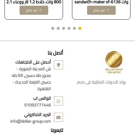
وات sandwich-maker sf-6136
800 وات، خلاط 1.2 لتر ووعاء 2.1
لتر، سهل الاستخدام، سريع
غير متاح
غير متاح
وبديهي، سرعتان إضافيتان للنبض،
نظام EasyClick، أسود
أتصل بنا
أحصل على الاتجاهات
ش المدينة المنورة -
محور طه حسين, 69 طه
رواد الادوات المنزلية فى مصر
حسين النزهة الجديدة -
القاهرة
الواتس اب
01093777446
البريد الالكتروني
info@dollar-group.com
تابعونا