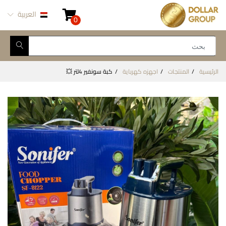
العربية
0
الرئيسية
المنتجات
اجهزه كهرباية
كبة سونفير 4لتر 💥