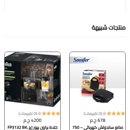
منتجات شبيهة
(0 تقييمات)
(0 تقييمات)
678 ج.م
4200 ج.م
صانع ساندوتش كهربائي – 750
خلاط براون بيور إيز FP3132 BK،