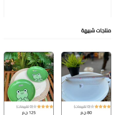
منتجات شبيهة
(0 تقييمات)
(0 تقييمات)
80 ج.م
125 ج.م