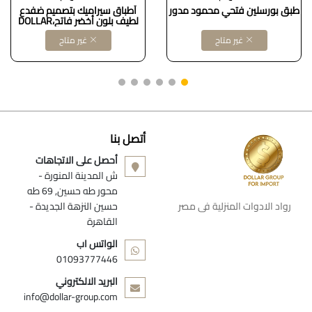
طبق بورسلين فتحي محمود مدور
أطباق سيراميك بتصميم ضفدع
لطيف بلون أخضر فاتح،DOLLAR
FOR IMPOR كود B0DZQMS2Q1
غير متاح
غير متاح
أتصل بنا
أحصل على الاتجاهات
ش المدينة المنورة -
محور طه حسين, 69 طه
رواد الادوات المنزلية فى مصر
حسين النزهة الجديدة -
القاهرة
الواتس اب
01093777446
البريد الالكتروني
info@dollar-group.com