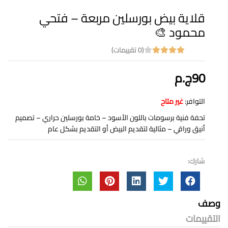
قلاية بيض بورسلين مربعة – فتحي
محمود 🎨
(0 تقييمات)
90ج.م
التوافر:
غير متاح
تحفة فنية برسومات باللون الأسود – خامة بورسلين حراري – تصميم
أنيق وراقي – مثالية لتقديم البيض أو التقديم بشكل عام
شارك:
وصف
التقييمات