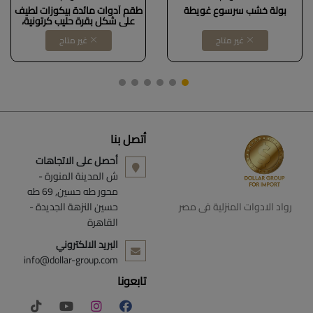
بولة خشب سرسوع غويطة
طقم أدوات مائدة بيكوزات لطيف
على شكل بقرة حليب كرتونية،
وعاء طبق عشاء سيراميك على
غير متاح
غير متاح
شكل بقرة Dollars for imporT
كود B0BN7L18MN
أتصل بنا
أحصل على الاتجاهات
ش المدينة المنورة -
محور طه حسين, 69 طه
رواد الادوات المنزلية فى مصر
حسين النزهة الجديدة -
القاهرة
البريد الالكتروني
info@dollar-group.com
تابعونا