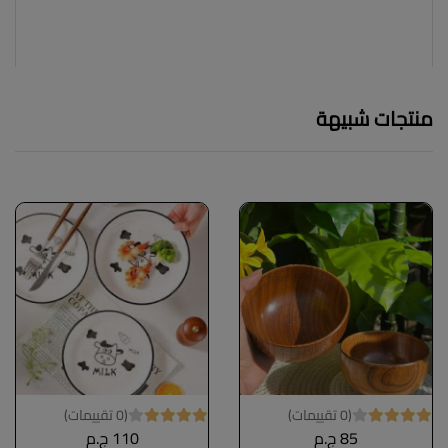
منتجات شبيهة
(0 تقييمات)
(0 تقييمات)
85 ج.م
110 ج.م