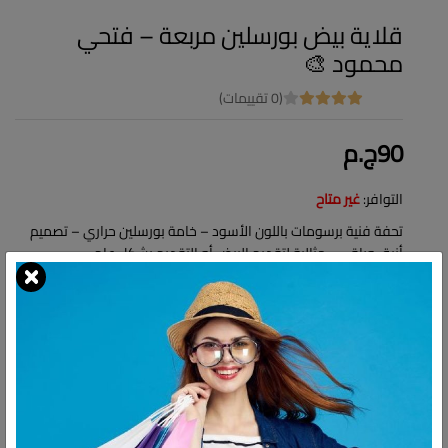
قلاية بيض بورسلين مربعة – فتحي
محمود 🎨
(0 تقييمات)
90ج.م
التوافر:
غير متاح
تحفة فنية برسومات باللون الأسود – خامة بورسلين حراري – تصميم
أنيق وراقي – مثالية لتقديم البيض أو التقديم بشكل عام
شارك:
وصف
التقييمات