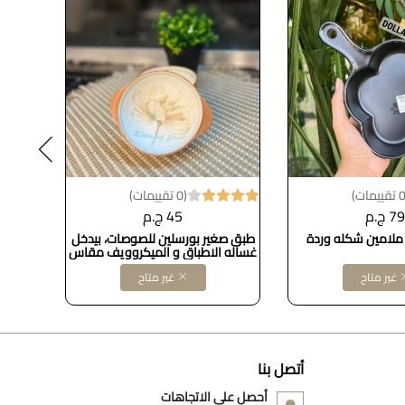
(0 تقييمات)
79 ج.م
45 ج.م
ملامين شكله وردة
طبق صغير بورسلين للصوصات، بيدخل
طبق مس
غساله الاطباق و الميكروويف مقاس
10سم
غير متاح
غير متاح
أتصل بنا
أحصل على الاتجاهات