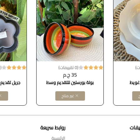
(0 تقييمات)
(0 تقييمات)
35 ج.م
غويط
بولة بورسلين للتقديم وسط
جريل تقديم 
ح
غير متاح
يفات
روابط سريعة
الرئيسية