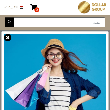
العربية
0
Closed for Maintenance
أتصل بنا
أحصل على الاتجاهات
ش المدينة المنورة -
محور طه حسين, 69 طه
رواد الادوات المنزلية فى مصر
حسين النزهة الجديدة -
القاهرة
الواتس اب
01093777446