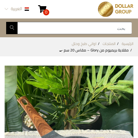
العربية
0
الرئيسية
المنتجات
اواني طبخ وحلل
مقلاية بريميوم من Glory – مقاس 20 سم 🍳