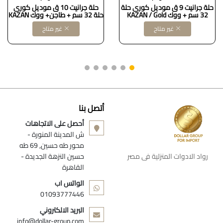
حلة جرانيت 9 ق موديل كورى حلة
حلة جرانيت 10 ق موديل كورى
32 سم + ووك KAZAN / Gold
حلة 32 سم + طاجن+ ووك KAZAN
/ Go
غير متاح
غير متاح
أتصل بنا
أحصل على الاتجاهات
ش المدينة المنورة -
محور طه حسين, 69 طه
رواد الادوات المنزلية فى مصر
حسين النزهة الجديدة -
القاهرة
الواتس اب
01093777446
البريد الالكتروني
info@dollar-group.com