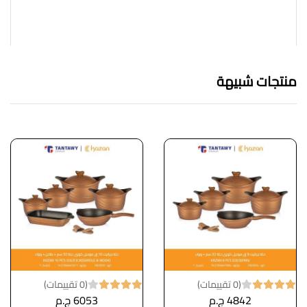
منتجات شبيهة
(0 تقييمات)
(0 تقييمات)
4842 ج.م
6053 ج.م