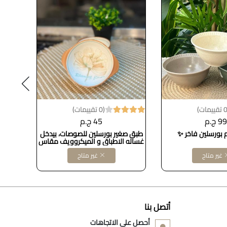
(0 تقييمات)
99 ج.م
45 ج.م
م بورسلين فاخر ✨
طبق صغير بورسلين للصوصات، بيدخل
طبق بو
غساله الاطباق و الميكروويف مقاس
10سم
غير متاح
غير متاح
أتصل بنا
أحصل على الاتجاهات