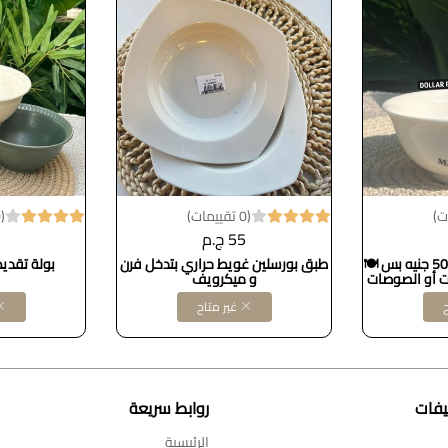
(0 تقييمات)
(0 تقييمات)
55 ج.م
بوله بورسلين لطيفة بــ 50 جنيه بس 🍽️
طبق بورسلين غويط حراري بتدخل فرن
بولة تقدي
 أو الصوصات
و ميكرويف
ها بسيط وشيك
ح
غير متاح
ى الصفرة بكل
يفات
روابط سريعة
الرئيسية