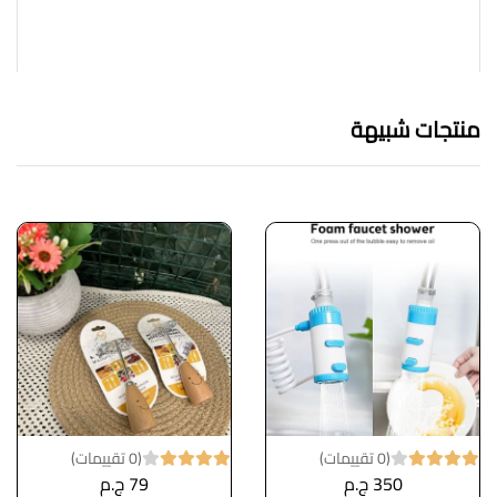
منتجات شبيهة
(0 تقييمات)
(0 تقييمات)
350 ج.م
79 ج.م