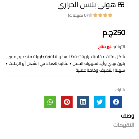
🍱 هوني بلاس الحراري
(0 تقييمات)
250ج.م
التوافر:
غير متاح
شكل مثلث • خامة حرارية تحفظ السخونة لفترة طويلة • تصميم مميز
بلون نبيتي وأيد لسهولة الحمل • مثالية للغداء في الشغل أو الرحلات •
سهلة التنضيف وخامة عملية
شارك:
وصف
التقييمات