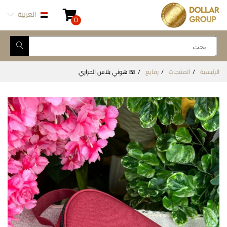
العربية
0
الرئيسية
المنتجات
رفايع
🍱 هوني بلاس الحراري