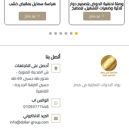
وصلة لحنفية الحوض بتصميم دوار
هراسة سمايل بمقبض خشب
ثلاثية وضعيات التشغيل، للمطبخ
والحمام، بخاخ دوار بزاوية 360
غير متاح
غير متاح
درجة، ملحق حوض مطبخ متعدد
الوظائف قابل للدوران ومغناطيس
ClearDollars for import
B0CPSCXB3V
أتصل بنا
أحصل على الاتجاهات
ش المدينة المنورة -
محور طه حسين, 69 طه
رواد الادوات المنزلية فى مصر
حسين النزهة الجديدة -
القاهرة
الواتس اب
01093777446
البريد الالكتروني
info@dollar-group.com