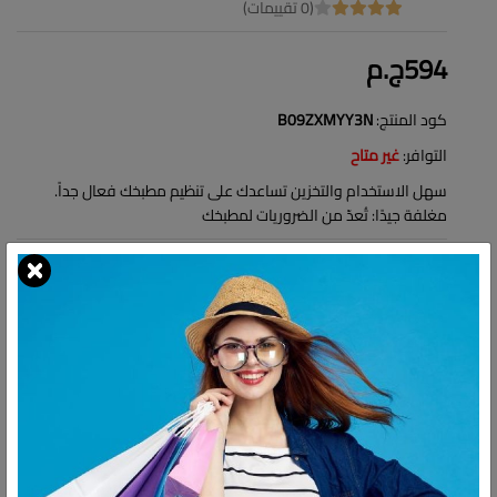
(0 تقييمات)
594ج.م
كود المنتج:
B09ZXMYY3N
التوافر:
غير متاح
سهل الاستخدام والتخزين تساعدك على تنظيم مطبخك فعال جداً.
مغلفة جيدًا: تُعدّ من الضروريات لمطبخك
شارك:
وصف
التقييمات