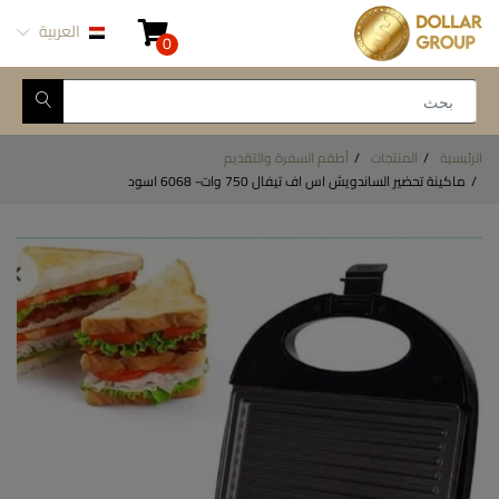
العربية
0
الرئيسية
المنتجات
أطقم السفرة والتقديم
ماكينة تحضير الساندويش اس اف تيفال 750 وات- 6068 اسود