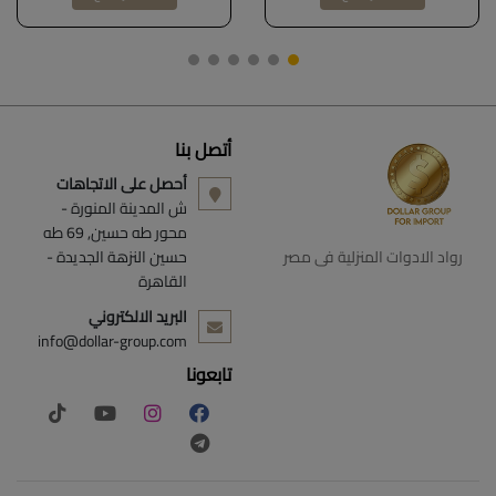
محددة مسبقًا، تحكم باللمس،
1500 واط، لون أسود غير لامع
DOLLAR FOR IMPORT كود
B0D9VZKKP4
أتصل بنا
أحصل على الاتجاهات
ش المدينة المنورة -
محور طه حسين, 69 طه
رواد الادوات المنزلية فى مصر
حسين النزهة الجديدة -
القاهرة
البريد الالكتروني
info@dollar-group.com
تابعونا