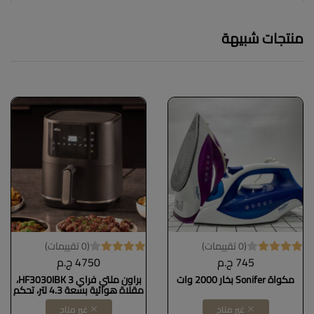
منتجات شبيهة
(0 تقييمات)
(0 تقييمات)
745 ج.م
4750 ج.م
مكواة Sonifer بخار 2000 وات
براون ملتي فراي 3 HF3030IBK،
مقلاة هوائية بسعة 4.3 لتر، تحكم
رقمي في درجة الحرارة من 80 إلى
غير متاح
غير متاح
200 درجة، تقنية RealAir، 8 برامج