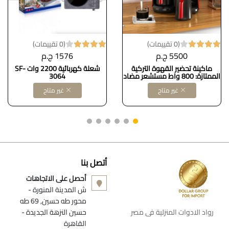
(0 تقييمات)
(0 تقييمات)
5500 ج.م
1576 ج.م
ماكينة تحضير القهوة التركية
شعلة كهربائية 2200 وات SF-
الممتازة: 800 واط مستشعر مضاد
3064
للتدفق الزائد 1 - 12 كوب نظام
غير متاح
غير متاح
امان (احمر)
أتصل بنا
أحصل على الاتجاهات
ش المدينة المنورة -
محور طه حسين, 69 طه
رواد الادوات المنزلية فى مصر
حسين النزهة الجديدة -
القاهرة