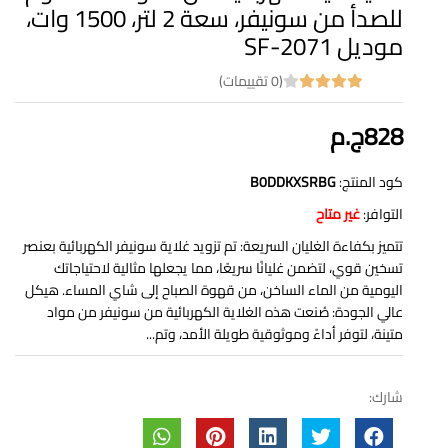
للصدأ من سونيفر، سعة 2 لتر، 1500 وات،
موديل SF-2071
(0 تقييمات)
828ج.م
كود المنتج:
B0DDKXSRBG
التوافر:
غير متاح
تتميز بكفاءة الغليان السريعة: تم تزويد غلاية سونيفر الكهربائية بعنصر
تسخين قوي، لتضمن غليانًا سريعًا، مما يجعلها مثالية لاحتياجاتك
اليومية من الماء الساخن، من قهوة الصباح إلى شاي المساء. هيكل
عالي الجودة: صُنعت هذه الغلاية الكهربائية من سونيفر من مواد
متينة، لتوفر أداءً وموثوقية طويلة الأمد، وتم...
شارك: