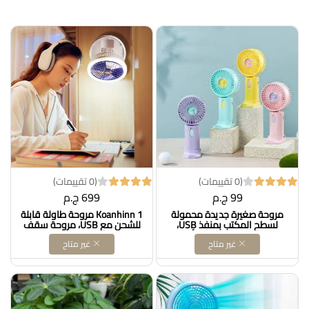
(0 تقييمات)
(0 تقييمات)
99 ج.م
699 ج.م
مروحة صغيرة جديدة محمولة
Koanhinn 1 مروحة طاولة قابلة
لسطح المكتب بمنفذ USB،
للشحن مع USB، مروحة سقف
مروحة شحن إلكترونية ألوان
على الحائط، مزودة بإضاءة LED،
غير متاح
غير متاح
متعددة عالية السرعة قابلة
قابلة للضبط في المنزل/، من أجل
لإعادة الشحن، مروحة طاولة
بث الموسيقى Dollars for
للتبريد مع حامل للمنزل والمكتب
imporT كود B0D1QCPY33
والأماكن الداخلية والخارجية
والسفر (ألوان Dollars for imporT
كود B0F4DV1R6T