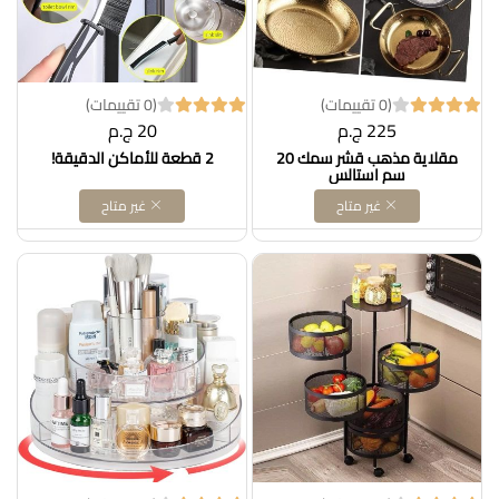
(0 تقييمات)
(0 تقييمات)
225 ج.م
20 ج.م
مقلاية مذهب قشر سمك 20
2 قطعة للأماكن الدقيقة!
سم استالس
غير متاح
غير متاح