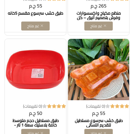
265 ج.م
55 ج.م
منظم مكياج واكسسوارات
طبق خشب سرسوع مقسم 5خانه
وفرش بتصميم أنيق – كل
احتياجاتك في مكان واحد i
غير متاح
غير متاح
Dollars for imporT كود
B0F91FZJ4W
(0 تقييمات)
(0 تقييمات)
55 ج.م
50 ج.م
طبق خشب سرسوع مستطيل
طبق مستطيل حجم متوسط
لتقديم التسالي
خامة بلاستيك سعة 1 لتر -
احمرDollars for imporT كود
غير متاح
غير متاح