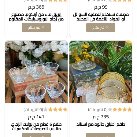
99 ج.م
365 ج.م
مصفاة تستخدم لتصفية السوائل
إبريق ماء من أرتكوم، مصنوع
أو المواد الناعمة في المطبخ
من زجاج البوروسيليكات المقاوم
للحرارة، سعة ١.٤ لتر، مع غطاء من
غير متاح
غير متاح
الفولاذ المقاوم للصدأ. العلامة
التجارية: أرتكوم Dollars for
imporT كود B07R8SQ9QW
(0 تقييمات)
(0 تقييمات)
735 ج.م
141 ج.م
طقم أطباق جاتوه مع استاند
طقم 6 قطع من بولات الزجاج،
مناسب للصوصات، المكسرات