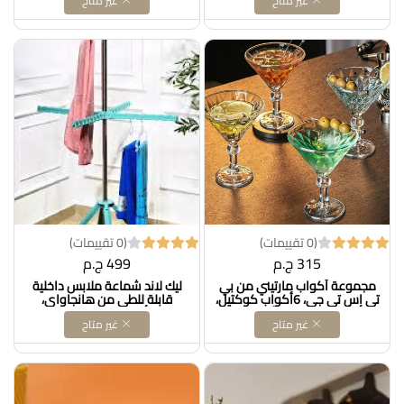
غير متاح
غير متاح
(0 تقييمات)
(0 تقييمات)
315 ج.م
499 ج.م
مجموعة أكواب مارتيني من بي
ليك لاند شماعة ملابس داخلية
تي إس تي جي، 6أكواب كوكتيل،
قابلة للطي من هانجاواي،
10 أونصة، تصميم آرت ديكو،
معدن، أزرق Dollars for import
غير متاح
غير متاح
للمارتيني، الكوكتيل، المارجريتا،
كود B00067UUCK
الكوزموبوليتان، مانهاتن، براندي،
هدية مثالية Dollars for impor T
كود B0CC81P5R5