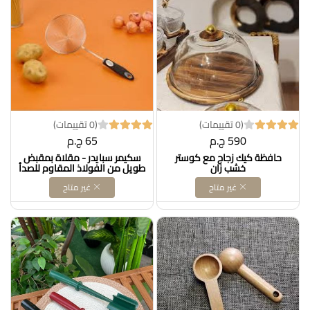
(0 تقييمات)
(0 تقييمات)
590 ج.م
65 ج.م
حافظة كيك زجاج مع كوستر
سكيمر سبايدر - مقلاة بمقبض
خشب زان
طويل من الفولاذ المقاوم للصدأ
- مغرفة مطبخ سلكيةDollars for
غير متاح
غير متاح
import كود B095KT55GK