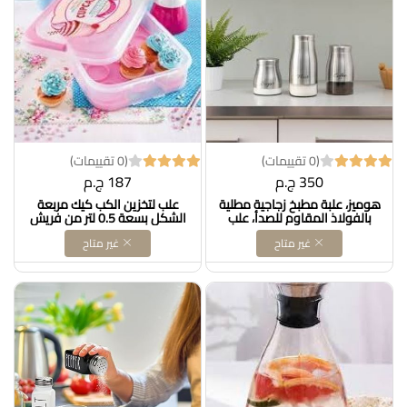
(0 تقييمات)
(0 تقييمات)
350 ج.م
187 ج.م
هوميز، علبة مطبخ زجاجية مطلية
علب لتخزين الكب كيك مربعة
بالفولاذ المقاوم للصدأ، علب
الشكل بسعة 0.5 لتر من فريش
تخزين طعام محكمة الإغلاق،
كونت (المجموعة تتضمن 3 علب
غير متاح
غير متاح
نافذة مرئية لتنظيم حاويات حبوب
حافظة مربعة الشكل بسعة 0.5
التوابل، مجموعة من 3 قطع -
لتر) كود B007YIUBL4
800 مل، 1000 مل، 1500 مل
زجاجDollars for imporTكود
‎B096T3XLP5