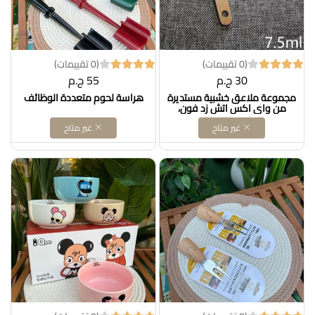
(0 تقييمات)
(0 تقييمات)
30 ج.م
55 ج.م
مجموعة ملاعق خشبية مستديرة
هراسة لحوم متعددة الوظائف
من واي اكس اتش زد فون،
ملاعق مطبخ صغيرة، ملاعق طبخ
غير متاح
غير متاح
خشبية، ملاعق توابل صغيرة،
ملاعق ملح للمربى والسكر
والقهوة والشاي (6.8 × 2.4 × 1
سم)، 50 قطعةDollars for
import كود B0BKSQWKZ3