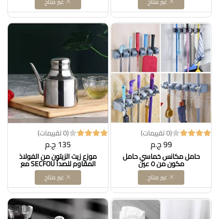
غير متاح
غير متاح
المعيشة (15 * 20 سم) Dollars
مثالي لتخزين الملابس والأحذية
for impor T كودB0CFTWWG3X
بشكل منظم، مع رف سفل - من
جينيريك، متعدد الألوان DOLLAR
FOR IMPORT كود
B0D8DRCH3S
(0 تقييمات)
(0 تقييمات)
99 ج.م
135 ج.م
حامل مكانس خماسي حامل
موزع زيت الزيتون من الفولاذ
مكون من ٥ عين
المقاوم للصدأ SECFOU مع
فوهة، زجاجة زيت مطبخ محكمة
غير متاح
غير متاح
الغلق للحفاظ على النضارة، حاوية
صلصة متعددة الاستخدامات، خل
وتوابل DOLLAR FOR IMPORT
كود B0DSZF9QJV