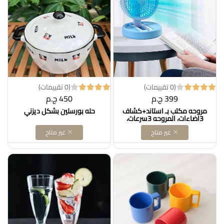
(0 تقييمات)
(0 تقييمات)
399 ج.م
450 ج.م
مروحه مكتب بـ استاند+كشاف
حله بورسلين بشكل ديزني
3اضاءات، المروحه 3سرعات،
وصله USB، عمليه ومناسبه جدًا
غير متاح
غير متاح
للمكاتب