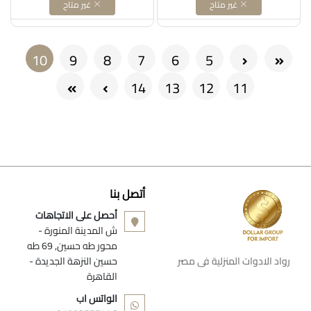
غير متاح
غير متاح
(current)
10
9
8
7
6
5
14
13
12
11
أتصل بنا
أحصل على الاتجاهات
ش المدينة المنورة -
محور طه حسين, 69 طه
رواد الادوات المنزلية فى مصر
حسين النزهة الجديدة -
القاهرة
الواتس اب