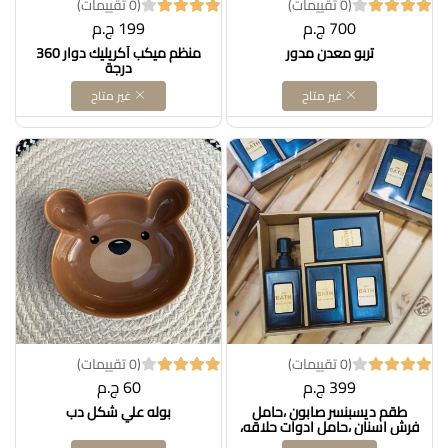
(0 تقييمات)
(0 تقييمات)
700 ج.م
199 ج.م
تربو معدن مدور
منظم ميكب أكريليك دوار 360
درجة
غير متاح
غير متاح
(0 تقييمات)
(0 تقييمات)
399 ج.م
60 ج.م
طقم ديسبنسر صابون ،حامل
بوله علي شكل دب
فرش اسنان ،حامل ادوات حلاقه،
صبانه