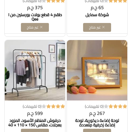
(0 تقييمات)
(0 تقييمات)
65 ج.م
375 ج.م
شوكة سمايل
طقم 4 قطع بولات بورسلين من I
Qee
غير متاح
غير متاح
(0 تقييمات)
(0 تقييمات)
267 ج.م
599 ج.م
لوحة إضاءة ديكورية، لوحة
حرفوش المنظم الأسود، المزود
إضاءة زخرفية متعددة
بعجلات، مقاس 150 × 110 × 40
الاستخدامات بثلاثة ألوان لغرفة
سم، يتميز بالتحمل والتعددية.