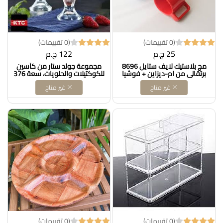
(0 تقييمات)
(0 تقييمات)
25 ج.م
122 ج.م
مج بلاستيك لايف ستايل 8696
مجموعة جولد ستار من كأسين
برتقالي من ام-ديزاين + فوشيا
للكوكتيلات والحلويات، سعة 376
8694 Dollars for imporT كود
مل Dollars for imporT كود
غير متاح
غير متاح
‎B07GR7SH4T
B0CCSGTPMQ
(0 تقييمات)
(0 تقييمات)