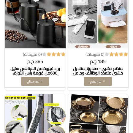
(0 تقييمات)
(0 تقييمات)
185 ج.م
385 ج.م
منظم خشبي - صندوق مناديل
براد قهوة من الستانلس ستيل
خشبي متعدد الوظائف وحامل
600مل فوهة رأس الأوزة،
اكسسوارات الحمام او المطبخ،
أسودDOLLAR FOR IMPORT
غير متاح
غير متاح
تصميم انيق وعملي DOLLAR
كود B0DC4GNJWG
FOR IMPORT كود
B0F5X8R7VW