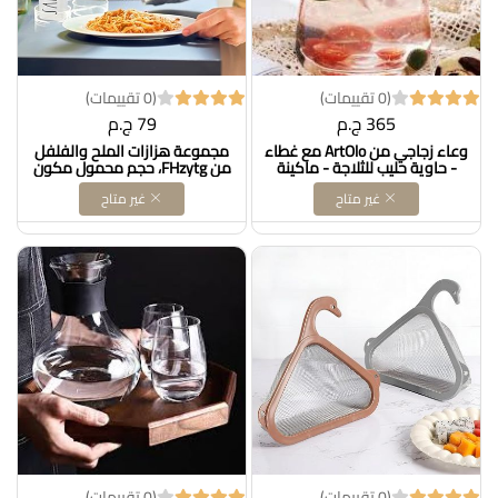
(0 تقييمات)
(0 تقييمات)
365 ج.م
79 ج.م
وعاء زجاجي من ArtOlo مع غطاء
مجموعة هزازات الملح والفلفل
- حاوية حليب للثلاجة - ماكينة
من FHzytg، حجم محمول مكون
تحضير القهوة الساخنة والباردة -
من قطعتين، مجموعة مطحنة
غير متاح
غير متاح
إبريق مياه منقوع - إبريق عصير
الملح والفلفل، تتبيل مثل أواني
وشاي مثلج وأدوات تقديم
الملح والفلفل والسكر أو للمطبخ
مشروبات أخرى، 40 أونصة
أو الشواء أو التخييم أو المطعم
سائلة.Dollars for imporT كود
أو طاولة الطعام Dollars for
B09BBQNDSF
imporT كود B09MVV7CMX
(0 تقييمات)
(0 تقييمات)