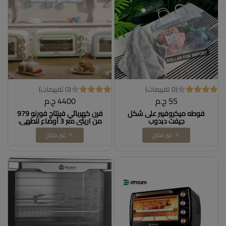
(0 تقييمات)
(0 تقييمات)
55 ج.م
4400 ج.م
فوطه ميكروفيبر على شكل
فرن كهربائي فينتاج فورنو 979
جيفت دبدوب
من اريتي مع 3 أوضاع للطهي،
فرن بيتزا مقاس 30 سم، درجة
غير متاح
غير متاح
حرارة قصوى تبلغ 230 درجة
مئوية ومؤقت وشواية ستانلس
ستيل بقدرة 1300 وات 18 لتر .