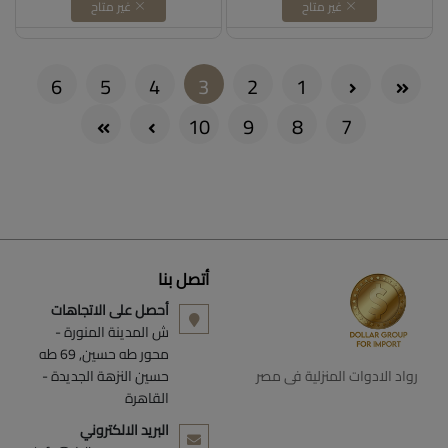
غير متاح
غير متاح
(current)
6
5
4
3
2
1
10
9
8
7
أتصل بنا
أحصل على الاتجاهات
ش المدينة المنورة -
محور طه حسين, 69 طه
رواد الادوات المنزلية فى مصر
حسين النزهة الجديدة -
القاهرة
البريد الالكتروني