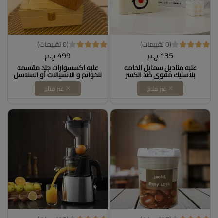
(0 تقييمات)
(0 تقييمات)
135 ج.م
499 ج.م
علبه مناديل سمايل الخامه
علبه اكسسوارات جلد مقسمه
بلاستيك مقوي ضد الكسر
للخواتم و الانسيالات أو السلاسل
بسوسته من الداخل لرفع
ومرايا صغيره
غير متاح
غير متاح
المناديل