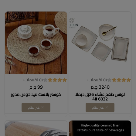
(0 تقييمات)
(0 تقييمات)
3240 ج.م
99 ج.م
لوتس طقم عشاء 26ق ديملا
كوستر بلاست ميد خوص مدور
6032 #4
غير متاح
غير متاح