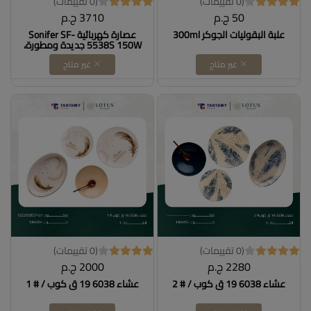
(0 تقييمات)
(0 تقييمات)
50 ج.م
3710 ج.م
علبة البقوليات الجوكر 300ml
عصارة كهربائية Sonifer SF-
5538S 150W جديدة ومطورة،
عصارة بطيئة لفصل العصير عن
غير متاح
غير متاح
الفاكهة والخضروات بفوهة
كبيرة
(0 تقييمات)
(0 تقييمات)
2280 ج.م
2000 ج.م
عشاء 6038 19 ق كوب / # 2
عشاء 6038 19 ق كوب / # 1