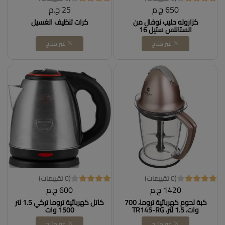
650 ج.م
25 ج.م
كزاروله حليب نوفال من
كرات تنظيف الغسيل
الستانلس ستيل 16
غير متاح
غير متاح
(0 تقييمات)
(0 تقييمات)
1420 ج.م
600 ج.م
كبة لحوم كهربائية تروما، 700
كاتل كهربائية تروما تركي 1.5 لتر
وات، 1.5 لتر، TR145-RG
1500 وات
غير متاح
غير متاح