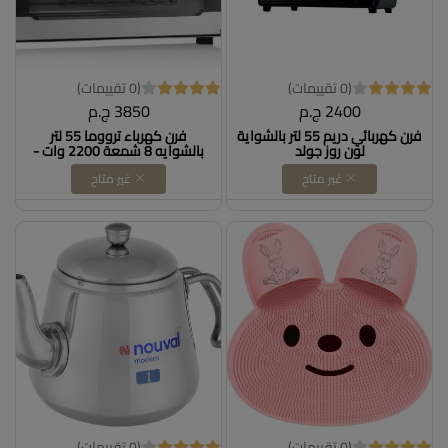
(0 تقييمات)
(0 تقييمات)
2400 ج.م
3850 ج.م
فرن كهربائي دريم 55 لتر بالشواية
فرن كهرباء ترووما 55 لتر
لون روز جولد
بالشوايه 8 شمعة 2200 وات -
غير متاح
غير متاح
(0 تقييمات)
(0 تقييمات)