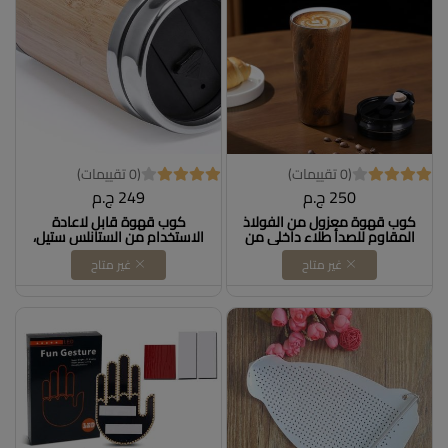
(0 تقييمات)
(0 تقييمات)
250 ج.م
249 ج.م
كوب قهوة معزول من الفولاذ
كوب قهوة قابل لاعادة
المقاوم للصدأ طلاء داخلي من
الاستخدام من الستانلس ستيل،
السيراميك من Bincoo، كوب
500
غير متاح
غير متاح
قهوة معزول للسفر مع غطاء،
مقاوم للانسكاب