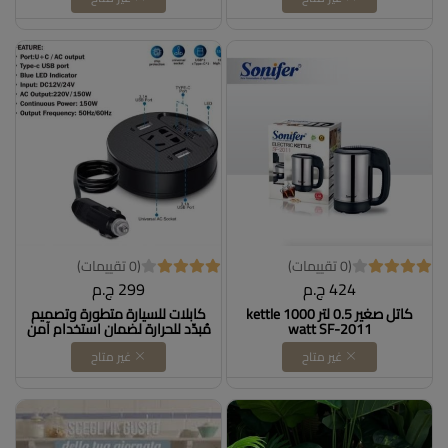
(0 تقييمات)
(0 تقييمات)
424 ج.م
299 ج.م
كاتل صغير 0.5 لتر kettle 1000
كابلات للسيارة متطورة وتصميم
watt SF-2011
مُبدّد للحرارة لضمان استخدام آمن
غير متاح
غير متاح