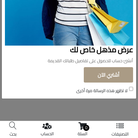
تابعونا
© حقوق الملكية 2026 دولار للاستيراد.
عرض مذهل خاص لك
تم التطوير بواسطة
Shoman Systems
أنشئ حساب للحصول على تفاصيل طلباتك القديمة
أشتري الآن
لا تظهر هذه الرسالة مرة أخرى
0
السلة
الحساب
التصنيفات
بحث