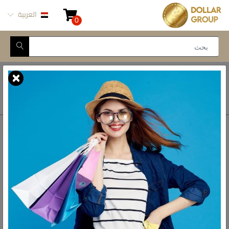
العربية
0
Closed for Maintenance
أتصل بنا
أحصل على الاتجاهات
ش المدينة المنورة -
محور طه حسين, 69 طه
رواد الادوات المنزلية فى مصر
حسين النزهة الجديدة -
القاهرة
البريد الالكتروني
info@dollar-group.com