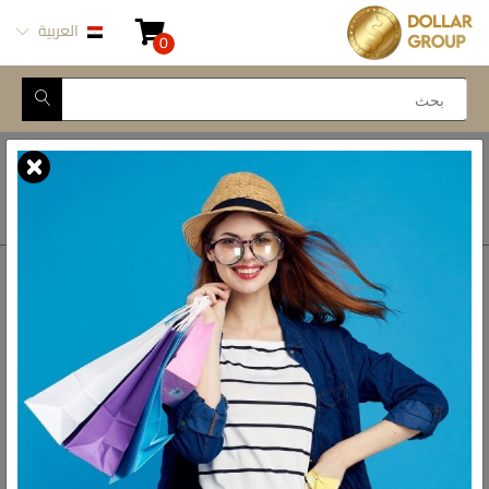
العربية
0
Closed for Maintenance
أتصل بنا
أحصل على الاتجاهات
ش المدينة المنورة -
محور طه حسين, 69 طه
رواد الادوات المنزلية فى مصر
حسين النزهة الجديدة -
القاهرة
البريد الالكتروني
info@dollar-group.com