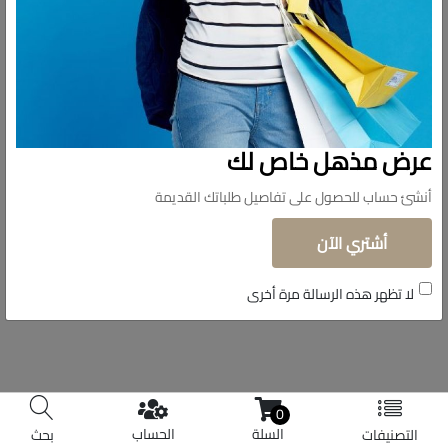
تابعونا
© حقوق الملكية 2026 دولار للاستيراد.
عرض مذهل خاص لك
تم التطوير بواسطة
Shoman Systems
أنشئ حساب للحصول على تفاصيل طلباتك القديمة
أشتري الآن
لا تظهر هذه الرسالة مرة أخرى
0
السلة
الحساب
التصنيفات
بحث