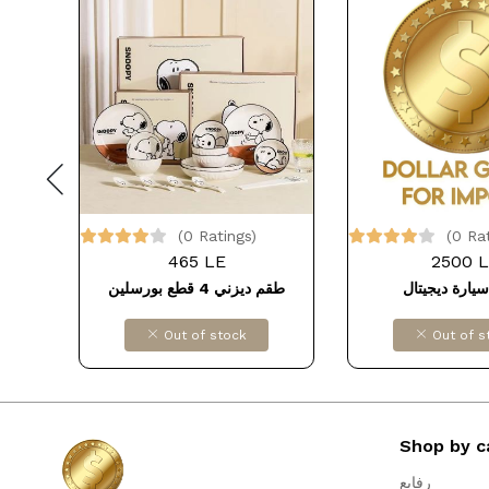
(0 Ratings)
(0 Ra
465 LE
2500 
ith
طقم ديزني 4 قطع بورسلين
سيارة ديجيتال
ces
Out of stock
Out of s
Shop by c
رفايع