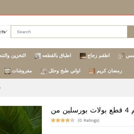
مس
اطقم زجاج
اطباق بالقطعه
التخزين والتن
رمضان كريم
اواني طبخ وحلل
مفروشات
ee
(0 Ratings)