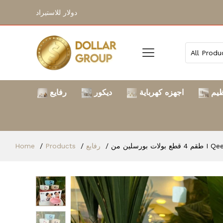
دولار للاستيراد
ظيم
اجهزه كهرباية
ديكور
رفايع
Home
Products
رفايع
طقم 4 قطع بولات بورسلين من I Q