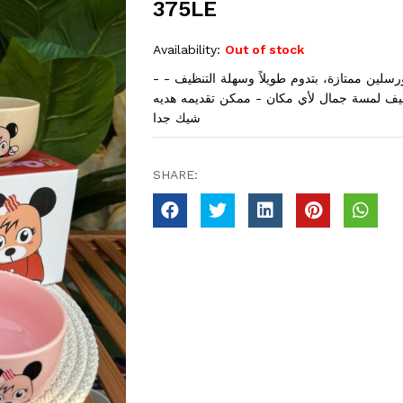
375LE
Availability:
Out of stock
- الطقم يتكون من 4 بولات بورسلين بألوان مختلفة - خامة بورسلين ممتازة، بتدوم طويلاً وسهلة التنظيف -
تضيف لمسة جمال لأي مكان - ممكن تقديمه هديه
شيك جدا
SHARE: