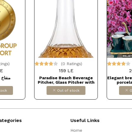
tings)
(0 Ratings)
LE
159 LE
2
منفاخ 
Paradise Beach Beverage
Elegant bre
Pitcher, Glass Pitcher with
porcela
Airtight Stopper, 800ml Juice
matching
tock
Out of stock
O
and Beverage Jug Bottle
Dollars for impor
B0BXYR9JPJ
ategories
Useful Links
Home