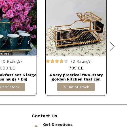
(0 Ratings)
(0 Ratings)
000 LE
799 LE
akfast set 6 large
A very practical two-story
- لون
in mugs + big
golden kitchen that can
 te Dollars for
easily hold all kitchen
ut of stock
Out of stock
import
utensils. It is rust-resistant
and equipped with a plastic
tray to collect water. Dollars
for import B0CGPTDYWX
Contact Us
Get Directions